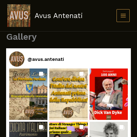
Skip
to
Avus Antenati
content
Gallery
@
avus.antenati