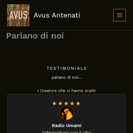
Skip
to
Avus Antenati
content
Parlano di noi
TESTIMONIALS
parlano di noi…
I Creators che ci hanno scelti
★
★
★
★
★
Radio Umami
Videopodcast con il cibo